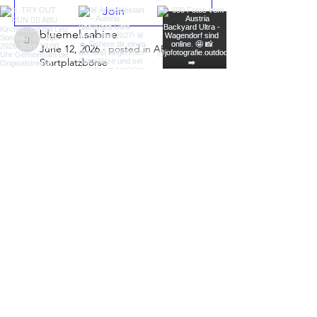
Join
bluemel.sabine
bluemel.sabine
June 12, 2026
·
posted in
ABU
Startplatzbörse
Startplatz für
Frankenmarkt abzugeben.
Da mein Laufpartner Theo Huhnholt  
sich kurzfristig einer Knieoperation 
unterziehen musste wäre der Startplatz 
in Frankenmarkt abzugeben. Gerne 
melden unter 
bluemel.sabine@gmx.de
0
0
204
Suggested post
Join