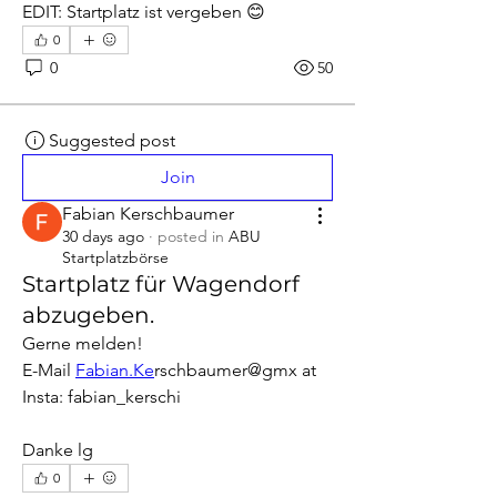
EDIT: Startplatz ist vergeben 😊
0
0
50
Suggested post
Join
Fabian Kerschbaumer
30 days ago
·
posted in
ABU
Startplatzbörse
Startplatz für Wagendorf
abzugeben.
Gerne melden! 
E-Mail 
Fabian.Ke
rschbaumer@gmx at
Insta: fabian_kerschi
Danke lg
0