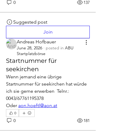
0
137
Suggested post
Join
Andreas Hofbauer
June 28, 2026
·
posted in
ABU
Startplatzbörse
Startnummer für
seekirchen
Wenn jemand eine übrige 
Startnummer für seekirchen hat würde 
ich sie gerne erwerben  Telnr.: 
0043/67761195378
Oder 
aon.hoeftl@aon.at
0
0
181