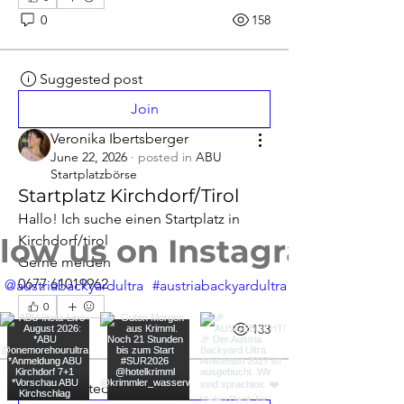
0
158
Suggested post
Join
Veronika Ibertsberger
June 22, 2026
·
posted in
ABU
Startplatzbörse
Startplatz Kirchdorf/Tirol
Hallo! Ich suche einen Startplatz in 
llow us on Instagram
Kirchdorf/tirol 
Gerne melden 
0677 61019962
@austriabackyardultra
#austriabackyardultra
0
0
133
Suggested post