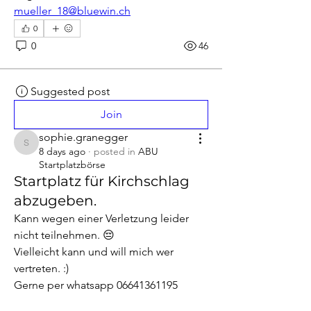
mueller_18@bluewin.ch
0
0
46
Suggested post
Join
sophie.granegger
sophie.granegger
8 days ago
·
posted in
ABU
Startplatzbörse
Startplatz für Kirchschlag
abzugeben.
Kann wegen einer Verletzung leider 
nicht teilnehmen. 😔
Vielleicht kann und will mich wer 
vertreten. :)
Gerne per whatsapp 06641361195