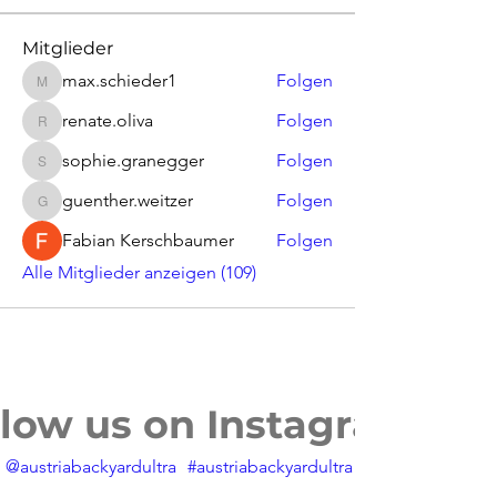
Mitglieder
max.schieder1
Folgen
max.schieder1
renate.oliva
Folgen
renate.oliva
sophie.granegger
Folgen
sophie.granegger
guenther.weitzer
Folgen
guenther.weitzer
Fabian Kerschbaumer
Folgen
Alle Mitglieder anzeigen (109)
llow us on Instagram
@austriabackyardultra
#austriabackyardultra