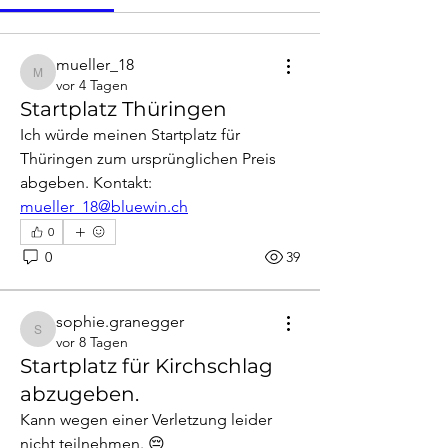
mueller_18
mueller_18
vor 4 Tagen
Startplatz Thüringen
Ich würde meinen Startplatz für 
Thüringen zum ursprünglichen Preis 
abgeben. Kontakt: 
mueller_18@bluewin.ch
0
0
39
sophie.granegger
sophie.granegger
vor 8 Tagen
Startplatz für Kirchschlag
abzugeben.
Kann wegen einer Verletzung leider 
nicht teilnehmen. 😔