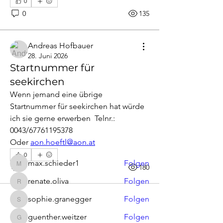
0
0
135
Andreas Hofbauer
28. Juni 2026
Startnummer für
seekirchen
Info
Wenn jemand eine übrige 
Für Alle, die eine rechtzeitige
Anmeldung verpasst haben und
...
Startnummer für seekirchen hat würde 
Weiterlesen
ich sie gerne erwerben  Telnr.: 
0043/67761195378
Oder 
aon.hoeftl@aon.at
Mitglieder
0
max.schieder1
Folgen
0
180
max.schieder1
renate.oliva
Folgen
renate.oliva
sophie.granegger
Folgen
sophie.granegger
guenther.weitzer
Folgen
guenther.weitzer