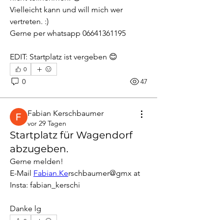
Vielleicht kann und will mich wer 
vertreten. :)
Gerne per whatsapp 06641361195
EDIT: Startplatz ist vergeben 😊
0
0
47
Fabian Kerschbaumer
vor 29 Tagen
Startplatz für Wagendorf
abzugeben.
Gerne melden! 
E-Mail 
Fabian.Ke
rschbaumer@gmx at
Insta: fabian_kerschi
Danke lg