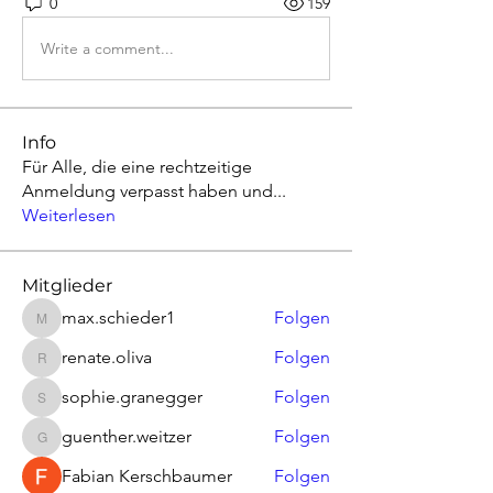
0
159
Write a comment...
Info
Für Alle, die eine rechtzeitige
Anmeldung verpasst haben und
...
Weiterlesen
Mitglieder
max.schieder1
Folgen
max.schieder1
renate.oliva
Folgen
renate.oliva
sophie.granegger
Folgen
sophie.granegger
guenther.weitzer
Folgen
guenther.weitzer
Fabian Kerschbaumer
Folgen