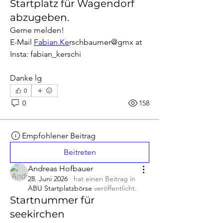
Startplatz für Wagendorf
abzugeben.
Gerne melden! 
E-Mail 
Fabian.Ke
rschbaumer@gmx at
Insta: fabian_kerschi
Danke lg
0
0
158
Empfohlener Beitrag
Beitreten
Andreas Hofbauer
28. Juni 2026
·
hat einen Beitrag in
ABU Startplatzbörse
veröffentlicht.
Startnummer für
seekirchen