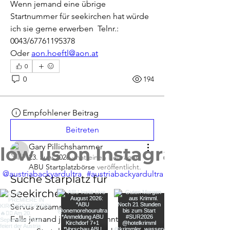
Wenn jemand eine übrige 
Startnummer für seekirchen hat würde 
ich sie gerne erwerben  Telnr.: 
0043/67761195378
Oder 
aon.hoeftl@aon.at
0
0
194
Empfohlener Beitrag
Beitreten
Gary Pillichshammer
llow us on Instagram
23. Juni 2026
·
hat einen Beitrag in
ABU Startplatzbörse
veröffentlicht.
@austriabackyardultra
#austriabackyardultra
Suche Starplatz für
Seekirchen
Servus zusammen!
Falls jemand jemanden kennt, der 