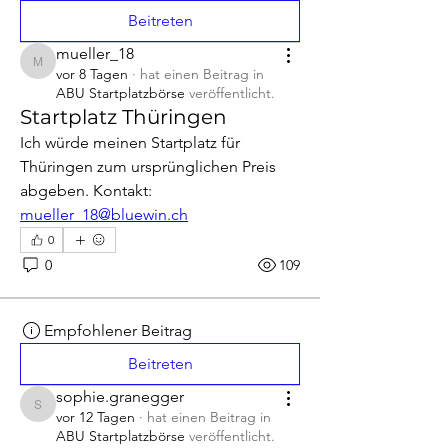
Beitreten
mueller_18
mueller_18
vor 8 Tagen
·
hat einen Beitrag in
ABU Startplatzbörse
veröffentlicht.
Startplatz Thüringen
Ich würde meinen Startplatz für 
Thüringen zum ursprünglichen Preis 
abgeben. Kontakt: 
mueller_18@bluewin.ch
0
0
109
Empfohlener Beitrag
Beitreten
sophie.granegger
sophie.granegger
vor 12 Tagen
·
hat einen Beitrag in
ABU Startplatzbörse
veröffentlicht.