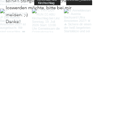
seinen Startplatz für Seekirchen 
loswerden möchte, bitte bei mir 
melden. ;-)
Danke! 
Beste Grüße Gary
gary.pillichshammer@gmail.com
0
0
168
Empfohlener Beitrag
Beitreten
Veronika Ibertsberger
22. Juni 2026
·
hat einen Beitrag in
ABU Startplatzbörse
veröffentlicht.
Startplatz Kirchdorf/Tirol
Hallo! Ich suche einen Startplatz in 