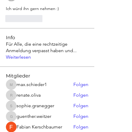
Ich würd ihn gern nehmen :) 
Like
Reply
Info
Für Alle, die eine rechtzeitige
Anmeldung verpasst haben und
...
Weiterlesen
Mitglieder
max.schieder1
Folgen
max.schieder1
renate.oliva
Folgen
renate.oliva
sophie.granegger
Folgen
sophie.granegger
guenther.weitzer
Folgen
guenther.weitzer
Fabian Kerschbaumer
Folgen