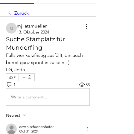
Zurück
mj_atzmueller
mj_atzmueller
13. Oktober 2024
Suche Startplatz für
Munderfing
Falls wer kurzfristig ausfällt, bin auch 
bereit ganz spontan zu sein :-)
LG, Jetta
0
1
33
Write a comment...
Newest
edwin.schachenhofer
Oct 31, 2024