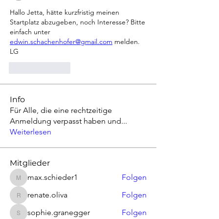
Hallo Jetta, hätte kurzfristig meinen 
Startplatz abzugeben, noch Interesse? Bitte 
einfach unter 
edwin.schachenhofer@gmail.com
 melden. 
LG
Like
Reply
Info
Für Alle, die eine rechtzeitige
Anmeldung verpasst haben und
...
Weiterlesen
Mitglieder
max.schieder1
Folgen
max.schieder1
renate.oliva
Folgen
renate.oliva
sophie.granegger
Folgen
sophie.granegger