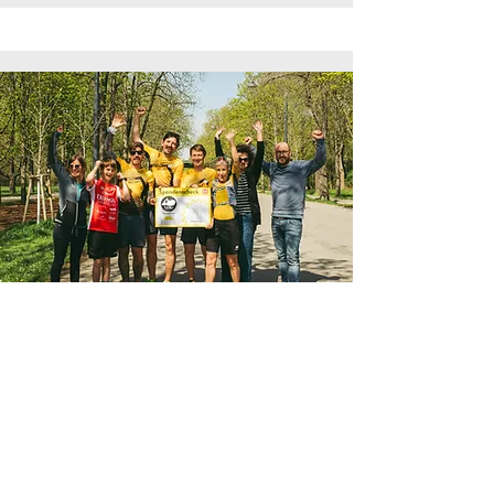
TABU 2026 - Trans Austrian
Backyard Ultra
Charityrun
02.05. - 10.05.2026
Der längste Team-Ultralauf Österreich
als Chariylauf für die Kinderkrebshilfe