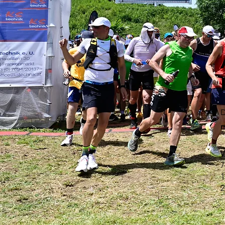
m
W
7
1
2