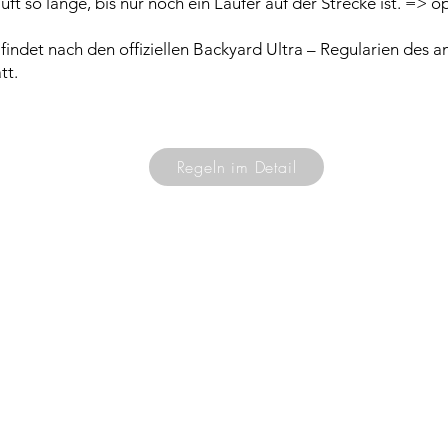
uft so lange, bis nur noch ein Läufer auf der Strecke ist. => 
indet nach den offiziellen Backyard Ultra – Regularien des 
tt.
Regeln im Detail