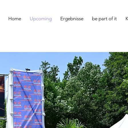
Home
Upcoming
Ergebnisse
be part of it
K