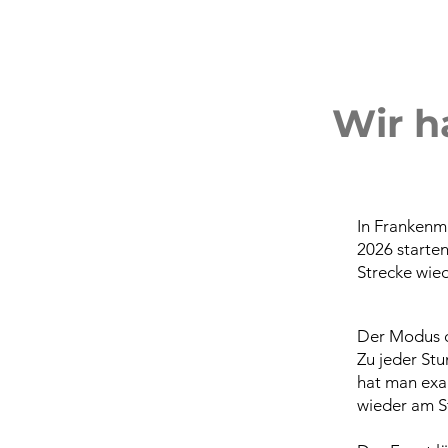
Wir h
In Frankenm
2026 starte
Strecke wie
Der Modus de
Zu jeder Stu
hat man exak
wieder am St