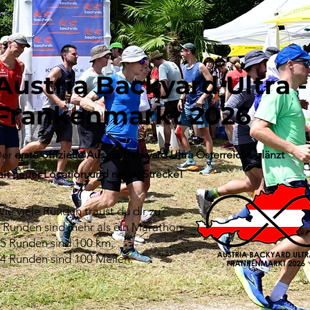
Austria Backyard Ultra 
Frankenmarkt 2026
Der
erste offizielle Austria Backyard Ultra Österreichs glänzt
it neuer Location und neuer Strecke!
ie viele Runden traust du dir zu?
 Runden sind mehr als ein Marathon.
5 Runden sind 100 km.
4 Runden sind 100 Meilen.