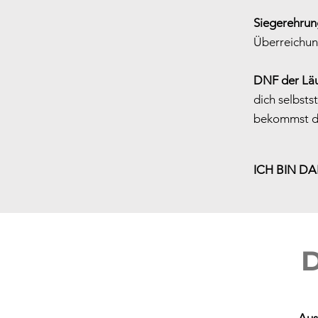
Siegerehrun
Überreichun
DNF der Läu
dich selbst
bekommst da
ICH BIN DA
D