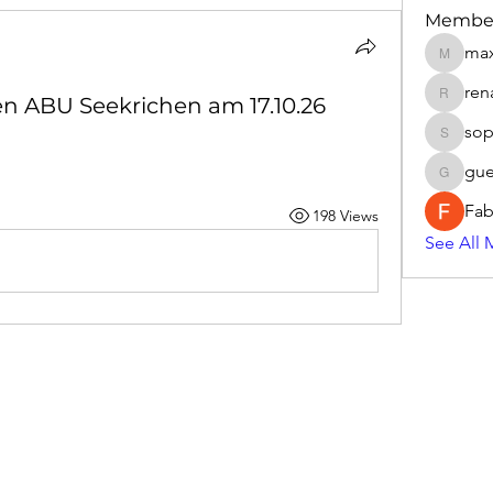
Membe
max
max.sch
ren
en ABU Seekrichen am 17.10.26
renate.o
sop
sophie.
gue
guenther
Fab
198 Views
See All 