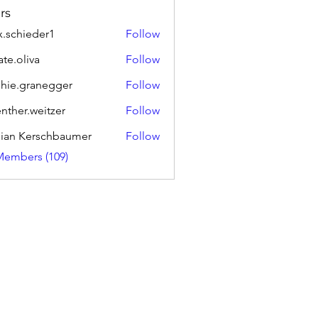
rs
.schieder1
Follow
ieder1
ate.oliva
Follow
liva
hie.granegger
Follow
granegger
nther.weitzer
Follow
.weitzer
ian Kerschbaumer
Follow
Members (109)